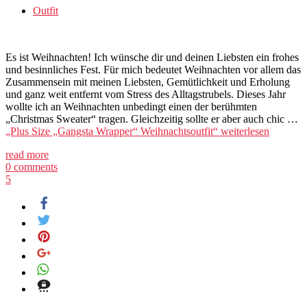
Outfit
Es ist Weihnachten! Ich wünsche dir und deinen Liebsten ein frohes
und besinnliches Fest. Für mich bedeutet Weihnachten vor allem das
Zusammensein mit meinen Liebsten, Gemütlichkeit und Erholung
und ganz weit entfernt vom Stress des Alltagstrubels. Dieses Jahr
wollte ich an Weihnachten unbedingt einen der berühmten
„Christmas Sweater“ tragen. Gleichzeitig sollte er aber auch chic …
„Plus Size „Gangsta Wrapper“ Weihnachtsoutfit“
weiterlesen
read more
0 comments
5
teilen
twittern
pinnen
teilen
teilen
teilen