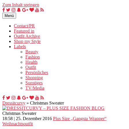
Zum Inhalt springen
Menü
Contact/PR
Featured in
Outfit Archive
Shop my Style
Labels
Beauty
Fashion
Health
Outfit
Persönliches
Shopping
Sonstiges
TV/Media
Dressitcurvy
»
Christmas Sweater
Christmas Sweater
18:58 | 25. Dezember 2016
Plus Size „Gangsta Wrapper“
Weihnachtsoutfit