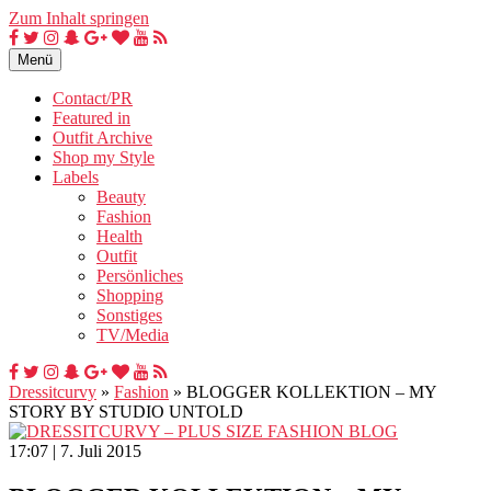
Zum Inhalt springen
Menü
Contact/PR
Featured in
Outfit Archive
Shop my Style
Labels
Beauty
Fashion
Health
Outfit
Persönliches
Shopping
Sonstiges
TV/Media
Dressitcurvy
»
Fashion
»
BLOGGER KOLLEKTION – MY
STORY BY STUDIO UNTOLD
17:07 | 7. Juli 2015