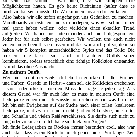
zu sein. Das schöne ist/war auch, dass wir komplett freie
Möglichkeiten hatten. Es gab keine Richtlinien (außer dass es
produzierbar sein musste :D). Wir konnten uns also frei entfalten
Also haben wir alle sofort angefangen uns Gedanken zu machen,
Moodboards zu erstellen und zu überlegen, was wir schon immer
mal gerne haben wollten, oder vielleicht einen aktuellen Trend
aufgreifen. Wir haben uns untereinander auch nicht abgesprochen.
Jeder hat für sich selbst gearbeitet. Wir wollten uns auch nicht
voneinander beeinflussen lassen und das war auch gut so, denn so
haben wir 5 komplett unterschiedliche Styles und das Tolle: Die
meisten Teile lassen sich auch mit anderen Outfits super
kombinieren, sodass tatsächlich eine richtige Kollektion entstanden
ist und das ohne Absprache.
Zu meinem Outfit.
Wer mich kennt, der weiß, ich liebe Lederjacken. In allen Formen
und Farben. Gerade im Herbst – dann soll die Kollektion erscheinen
– sind Lederjacke für mich ein Muss. Ich trage sie jeden Tag. Aus
diesem Grund war für mich klar, es muss in meinem Outfit eine
Lederjacke geben und ich wusste auch schon genau was für eine!
Ich bin seit Ewigkeiten auf der Suche nach einer tollen, knallroten
Lederjacke, und zwar in einem richtig tollen Bikerstyle, mit Gürtel
und Schnalle und vielen Reißverschlüssen. Sie durfte auch nicht zu
lang oder zu kurz sein. Ich hatte sie direkt vor Augen!
Ich finde Lederjacken zu Röcken immer besonders cool, also war
auch klar, dass es ein Rock für mich geben muss. Vor langer Zeit