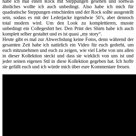
habe ich mal einen Rock mit Steppungen gesehen und soetwas
ähnliches wollte ich auch unbedingt. Also habe ich mich für
quadratische Steppungen entschieden und der Rock sollte ausgestellt
sein, sodass es mit der Lederjacke irgendwie 50’s, aber dennoch
total modern wird. Um den Look zu komplettieren, musste
unbedingt ein Collegeshirt her. Den Print des Shirts habe ich auch
komplett selber gestaltet und es ist quasi „my story“.
Heute gibt es mal zur Abwechslung keine Fotos, denn während der
gesamten Zeit habe ich natürlich ein Video für euch gedreht, um
euch mitzunehmen und euch zu zeigen, wie viel Liebe von uns allen
in dieser Kollektion steckt und dass sie wirklich von uns ist und
jeder seinen eigenen Stil in diese Kollektion gegeben hat. Ich hoffe
sie gefällt euch und ich würde mich über eure Kommentare freuen.