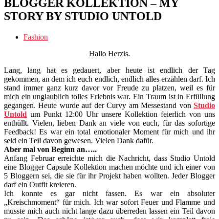
BLOGGER KOLLEKTION – MY
STORY BY STUDIO UNTOLD
Fashion
Hallo Herzis.
Lang, lang hat es gedauert, aber heute ist endlich der Tag
gekommen, an dem ich euch endlich, endlich alles erzählen darf. Ich
stand immer ganz kurz davor vor Freude zu platzen, weil es für
mich ein unglaublich tolles Erlebnis war. Ein Traum ist in Erfüllung
gegangen. Heute wurde auf der Curvy am Messestand von
Studio
Untold
um Punkt 12:00 Uhr unsere Kollektion feierlich von uns
enthüllt. Vielen, lieben Dank an viele von euch, für das sofortige
Feedback! Es war ein total emotionaler Moment für mich und ihr
seid ein Teil davon gewesen. Vielen Dank dafür.
Aber mal von Beginn an…..
Anfang Februar erreichte mich die Nachricht, dass Studio Untold
eine Blogger Capsule Kollektion machen möchte und ich einer von
5 Bloggern sei, die sie für ihr Projekt haben wollten. Jeder Blogger
darf ein Outfit kreieren.
Ich konnte es gar nicht fassen. Es war ein absoluter
„Kreischmoment“ für mich. Ich war sofort Feuer und Flamme und
musste mich auch nicht lange dazu überreden lassen ein Teil davon