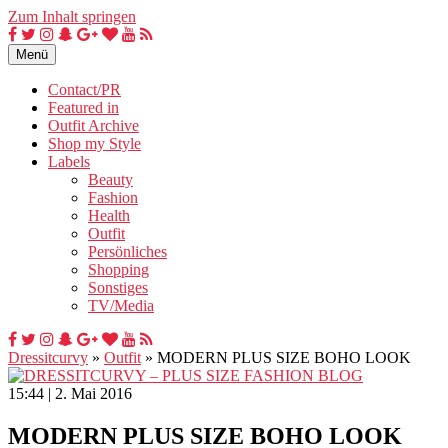
Zum Inhalt springen
Menü
Contact/PR
Featured in
Outfit Archive
Shop my Style
Labels
Beauty
Fashion
Health
Outfit
Persönliches
Shopping
Sonstiges
TV/Media
Dressitcurvy
»
Outfit
»
MODERN PLUS SIZE BOHO LOOK
15:44 | 2. Mai 2016
MODERN PLUS SIZE BOHO LOOK