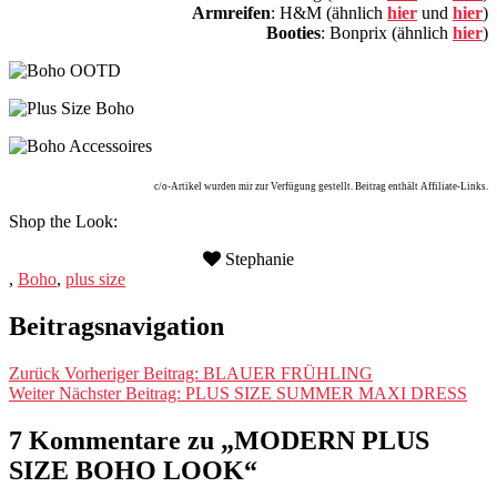
Armreifen
: H&M (ähnlich
hier
und
hier
)
Booties
: Bonprix (ähnlich
hier
)
c/o-Artikel wurden mir zur Verfügung gestellt. Beitrag enthält Affiliate-Links.
Shop the Look:
Stephanie
,
Boho
,
plus size
Beitragsnavigation
Zurück
Vorheriger Beitrag:
BLAUER FRÜHLING
Weiter
Nächster Beitrag:
PLUS SIZE SUMMER MAXI DRESS
7 Kommentare zu „MODERN PLUS
SIZE BOHO LOOK“