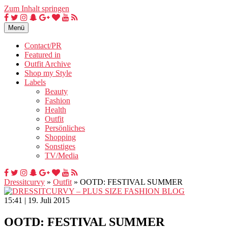
Zum Inhalt springen
Menü
Contact/PR
Featured in
Outfit Archive
Shop my Style
Labels
Beauty
Fashion
Health
Outfit
Persönliches
Shopping
Sonstiges
TV/Media
Dressitcurvy
»
Outfit
»
OOTD: FESTIVAL SUMMER
15:41 | 19. Juli 2015
OOTD: FESTIVAL SUMMER