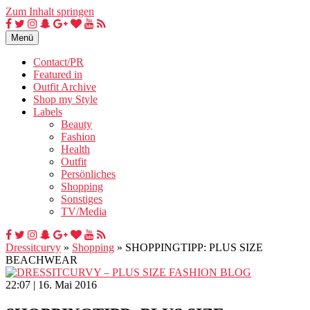
Zum Inhalt springen
Menü
Contact/PR
Featured in
Outfit Archive
Shop my Style
Labels
Beauty
Fashion
Health
Outfit
Persönliches
Shopping
Sonstiges
TV/Media
Dressitcurvy
»
Shopping
»
SHOPPINGTIPP: PLUS SIZE
BEACHWEAR
22:07 | 16. Mai 2016