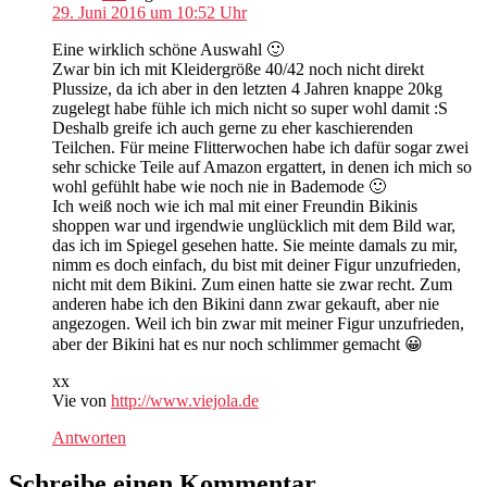
29. Juni 2016 um 10:52 Uhr
Eine wirklich schöne Auswahl 🙂
Zwar bin ich mit Kleidergröße 40/42 noch nicht direkt
Plussize, da ich aber in den letzten 4 Jahren knappe 20kg
zugelegt habe fühle ich mich nicht so super wohl damit :S
Deshalb greife ich auch gerne zu eher kaschierenden
Teilchen. Für meine Flitterwochen habe ich dafür sogar zwei
sehr schicke Teile auf Amazon ergattert, in denen ich mich so
wohl gefühlt habe wie noch nie in Bademode 🙂
Ich weiß noch wie ich mal mit einer Freundin Bikinis
shoppen war und irgendwie unglücklich mit dem Bild war,
das ich im Spiegel gesehen hatte. Sie meinte damals zu mir,
nimm es doch einfach, du bist mit deiner Figur unzufrieden,
nicht mit dem Bikini. Zum einen hatte sie zwar recht. Zum
anderen habe ich den Bikini dann zwar gekauft, aber nie
angezogen. Weil ich bin zwar mit meiner Figur unzufrieden,
aber der Bikini hat es nur noch schlimmer gemacht 😀
xx
Vie von
http://www.viejola.de
Antworten
Schreibe einen Kommentar